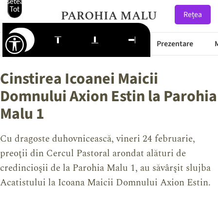
Resetează
Tot
PAROHIA MALU
Rețea
Starea Drumurilor
Prima Pagină
Prezentare
Cinstirea Icoanei Maicii
Domnului Axion Estin la Parohia
Malu 1
Cu dragoste duhovnicească, vineri 24 februarie,
preoţii din Cercul Pastoral arondat alături de
credincioşii de la Parohia Malu 1, au săvârşit slujba
Acatistului la Icoana Maicii Domnului Axion Estin.