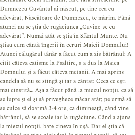
Dumnezeu Cuvântul ai născut, pe tine cea cu
adevărat, Născătoare de Dumnezeu, te mărim. Până
atunci nu se ştia de rugăciunea „Cuvine-se cu
adevărat”. Numai atât se ştia în Sfântul Munte. Nu
ştiau cum cântă îngerii în ceruri Maicii Domnului!
Atunci călugărul tânăr a făcut cum a zis bătrânul: A
citit câteva catisme la Psaltire, s-a dus la Maica
Domnului şi a făcut câteva metanii. A mai aprins
candela să nu se stingă şi iar a cântat: Ceea ce eşti
mai cinstită… Aşa a făcut până la miezul nopţii, ca să
se lupte şi el şi să privegheze măcar atât; pe urmă să
se culce să doarmă 3-4 ore, ca dimineaţă, când vine
bătrânul, să se scoale iar la rugăciune. Când a ajuns
la miezul nopţii, bate cineva în uşă. Dar el ştia că