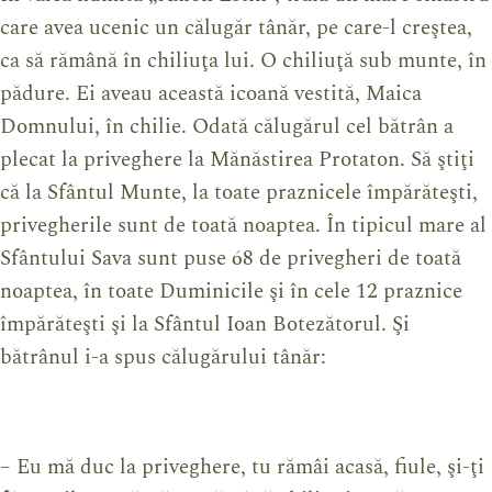
care avea ucenic un călugăr tânăr, pe care-l creştea,
ca să rămână în chiliuţa lui. O chiliuţă sub munte, în
pădure. Ei aveau această icoană vestită, Maica
Domnului, în chilie. Odată călugărul cel bătrân a
plecat la priveghere la Mănăstirea Protaton. Să ştiţi
că la Sfântul Munte, la toate praznicele împărăteşti,
privegherile sunt de toată noaptea. În tipicul mare al
Sfântului Sava sunt puse 68 de privegheri de toată
noaptea, în toate Duminicile şi în cele 12 praznice
împărăteşti şi la Sfântul Ioan Botezătorul. Şi
bătrânul i-a spus călugărului tânăr:
– Eu mă duc la priveghere, tu rămâi acasă, fiule, şi-ţi