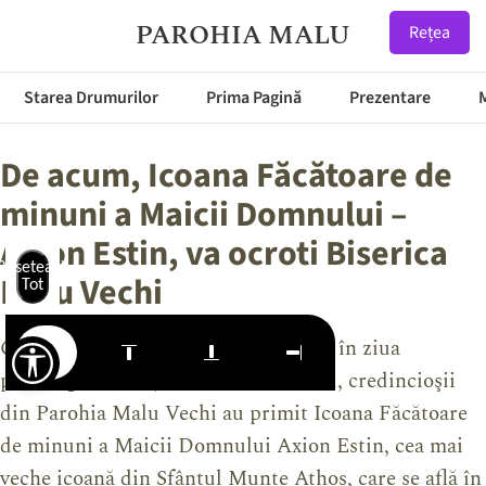
PAROHIA MALU
Rețea
Starea Drumurilor
Prima Pagină
Prezentare
De acum, Icoana Făcătoare de
minuni a Maicii Domnului –
Axion Estin, va ocroti Biserica
Resetează
Malu Vechi
Tot
Cu deosebită bucurie duhovnicească în ziua
premergătoare Ajunului Crăciunului, credincioşii
din Parohia Malu Vechi au primit Icoana Făcătoare
de minuni a Maicii Domnului Axion Estin, cea mai
veche icoană din Sfântul Munte Athos, care se află în