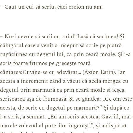
– Caut un cui să scriu, căci creion nu am!
– Nu-i nevoie să scrii cu cuiul! Lasă că scriu eu! Şi
călugărul care a venit a început să scrie pe piatră
rugăciunea cu degetul lui, ca prin ceară moale. Şi i-a
scris foarte frumos pe greceşte toată
cântarea:Cuvine-se cu adevărat… (Axion Estin). Iar
acesta a încremenit când a văzut că acela mergea cu
degetul prin marmură ca prin ceară moale şi ieşea
scrisoarea aşa de frumoasă. Şi se gândea: „Ce om este
acesta, de scrie cu degetul pe marmură?” Şi după ce
i-a scris, a semnat: „Eu am scris acestea, Gavriil, mai-
marele voievod al puterilor îngereşti”, şi a dispărut