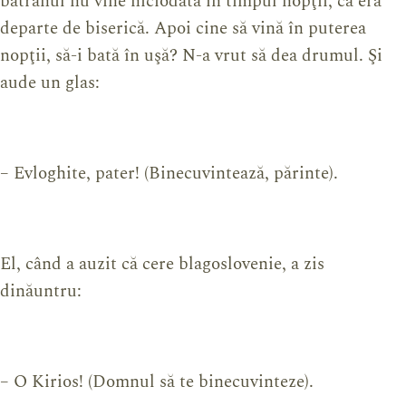
bătrânul nu vine niciodată în timpul nopţii, că era
departe de biserică. Apoi cine să vină în puterea
nopţii, să-i bată în uşă? N-a vrut să dea drumul. Şi
aude un glas:
– Evloghite, pater! (Binecuvintează, părinte).
El, când a auzit că cere blagoslovenie, a zis
dinăuntru:
– O Kirios! (Domnul să te binecuvinteze).