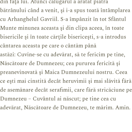
din faţa lui. Atunci călugărul a arătat piatra
bătrânului când a venit, şi i-a spus toată întâmplarea
cu Arhanghelul Gavriil. S-a împânzit în tot Sfântul
Munte minunea aceasta şi din clipa aceea, în toate
bisericile şi în toate cărţile bisericeşti, s-a introdus
cântarea aceasta pe care o cântăm până
astăzi: Cuvine-se cu adevărat, să te fericim pe tine,
Născătoare de Dumnezeu; cea pururea fericită şi
preanevinovată şi Maica Dumnezeului nostru. Ceea
ce eşti mai cinstită decât heruvimii şi mai slăvită fără
de asemănare decât serafimii, care fără stricăciune pe
Dumnezeu – Cuvântul ai născut; pe tine cea cu
adevărat, Născătoare de Dumnezeu, te mărim. Amin.