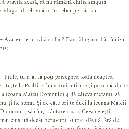
fă pravila acasă, să nu rămână chilia singură.
Călugărul cel tânăr a întrebat pe bătrân:
– Ava, eu ce pravilă să fac? Dar călugărul bătrân i-a
zis:
– Fiule, tu n-ai să poţi priveghea toată noaptea.
Citeşte la Psaltire două-trei catisme şi pe urmă du-te
la icoana Maicii Domnului şi fă câteva metanii, să
nu-ţi fie somn. Şi de câte ori te duci la icoana Maicii
Domnului, să cânţi cântarea asta: Ceea ce eşti
mai cinstită decât heruvimii şi mai slăvită fără de
asemănare decât serafimii, care fără stricăciune pe